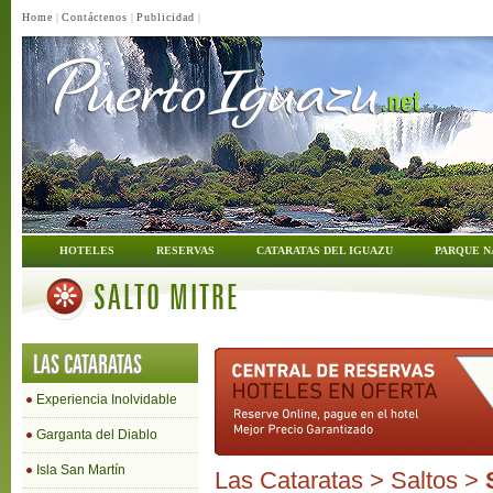
Home
|
Contáctenos
|
Publicidad
|
HOTELES
RESERVAS
CATARATAS DEL IGUAZU
PARQUE N
SALTO MITRE
LAS CATARATAS
Experiencia Inolvidable
Garganta del Diablo
Isla San Martín
Las Cataratas
>
Saltos
>