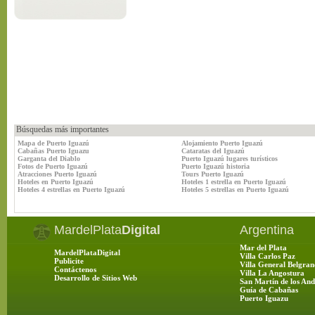
Búsquedas más importantes
Mapa de Puerto Iguazú
Alojamiento Puerto Iguazú
Cabañas Puerto Iguazu
Cataratas del Iguazú
Garganta del Diablo
Puerto Iguazú lugares turísticos
Fotos de Puerto Iguazú
Puerto Iguazú historia
Atracciones Puerto Iguazú
Tours Puerto Iguazú
Hoteles en Puerto Iguazú
Hoteles 1 estrella en Puerto Iguazú
Hoteles 4 estrellas en Puerto Iguazú
Hoteles 5 estrellas en Puerto Iguazú
MardelPlata
Digital
Argentina
Mar del Plata
MardelPlataDigital
Villa Carlos Paz
Publicite
Villa General Belgran
Contáctenos
Villa La Angostura
Desarrollo de Sitios Web
San Martín de los And
Guía de Cabañas
Puerto Iguazu