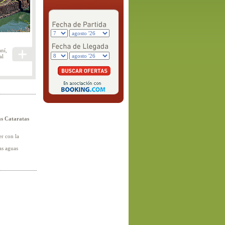
aní,
al
as Cataratas
er con la
las aguas