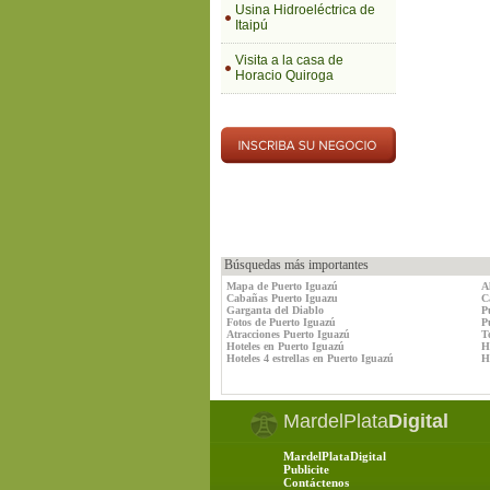
Usina Hidroeléctrica de
Itaipú
Visita a la casa de
Horacio Quiroga
Búsquedas más importantes
Mapa de Puerto Iguazú
A
Cabañas Puerto Iguazu
C
Garganta del Diablo
P
Fotos de Puerto Iguazú
P
Atracciones Puerto Iguazú
T
Hoteles en Puerto Iguazú
H
Hoteles 4 estrellas en Puerto Iguazú
Ho
MardelPlata
Digital
MardelPlataDigital
Publicite
Contáctenos