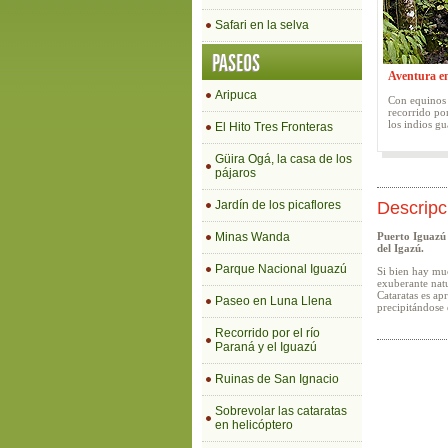
Safari en la selva
PASEOS
Aventura en
Aripuca
Con equinos 
recorrido por
los indios gu
El Hito Tres Fronteras
Güira Ogá, la casa de los
pájaros
Jardín de los picaflores
Descripc
Minas Wanda
Puerto Iguazú 
del Igazú.
Parque Nacional Iguazú
Si bien hay muc
exuberante natu
Cataratas es apr
Paseo en Luna Llena
precipitándose 
Recorrido por el río
Paraná y el Iguazú
Ruinas de San Ignacio
Sobrevolar las cataratas
en helicóptero