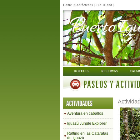
Home
|
Contáctenos
|
Publicidad
|
HOTELES
RESERVAS
CATAR
PASEOS Y ACTIVI
Activida
ACTIVIDADES
Aventura en caballos
Iguazú Jungle Explorer
Rafting en las Cataratas
de Iguazú