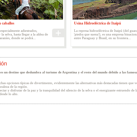
 caballos
Usina Hidroeléctrica de Itaipú
especialmente adiestrados,
La represa hidroeléctrica de Itaipú (del guar
 la selva, hasta llegar a la aldea de
'piedra que suena'), es una empresa binacion
araníes, donde se podrá...
entre Paraguay y Brasil, en su frontera...
ión
es un destino que deslumbra al turismo de Argentina y el resto del mundo debido a las famos
has opciones típicas de divertimento, evidentemente las alternativas más destacadas tienen que v
raleza de la región.
eciar y disfrutar de la paz y la tranquilidad del silencio de la selva o el energizante estruendo de 
desde lo alto.