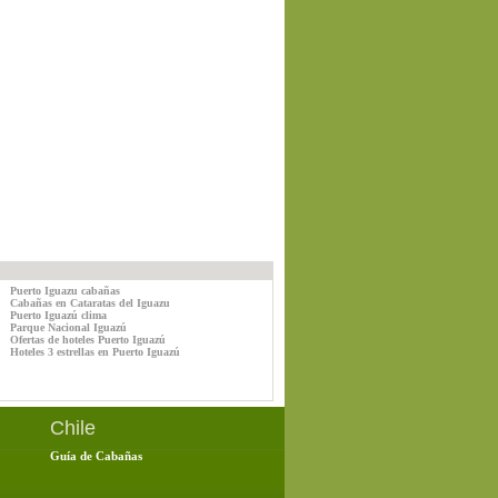
Puerto Iguazu cabañas
Cabañas en Cataratas del Iguazu
Puerto Iguazú clima
Parque Nacional Iguazú
Ofertas de hoteles Puerto Iguazú
Hoteles 3 estrellas en Puerto Iguazú
Chile
Guía de Cabañas