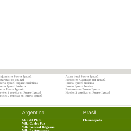
lojamiento Puerto Iguazú
Apart hotel Puerto Iguazú
ataratas del Iguazú
Hoteles en Cataratas del Iguazú
uerto Iguazú lugares turísticos
Puerto Iguazú turismo
uerto Iguazú historia
Puerto Iguazú hoteles
ours Puerto Iguazú
Restaurantes Puerto Iguazu
oteles 1 estrella en Puerto Iguazú
Hoteles 2 estrellas en Puerto Iguazú
teles 5 estrellas en Puerto Iguazú
Argentina
Brasil
Mar del Plata
Florianópolis
Villa Carlos Paz
Villa General Belgrano
Villa La Angostura