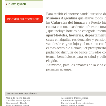
Puerto Iguazu
Para recibir el enorme caudal turistico d
Misiones Argentina
que afluye todos l
las
Cataratas del Iguazu
y a Puerto Ig
cuenta con una excelente infraestructura
, que incluye hoteles de categoria intern
apart-hoteles, hosterias, departament
casas en alquiler, residenciales y pensio
van desde el gran lujo y el maximo conf
el mas accesible a cualquier presupuesto
pudiendo disfrutar de baños privados c
termal, beneficiosas para su salud y bell
elegido.
Asimismo, para los amantes de la vida e
permiten acampar.
Búsquedas más importantes
Mapa de Puerto Iguazú
Alojamiento Puerto Iguazú
Cabañas Puerto Iguazu
Cataratas del Iguazú
Garganta del Diablo
Puerto Iguazú lugares turísticos
Fotos de Puerto Iguazú
Puerto Iguazú historia