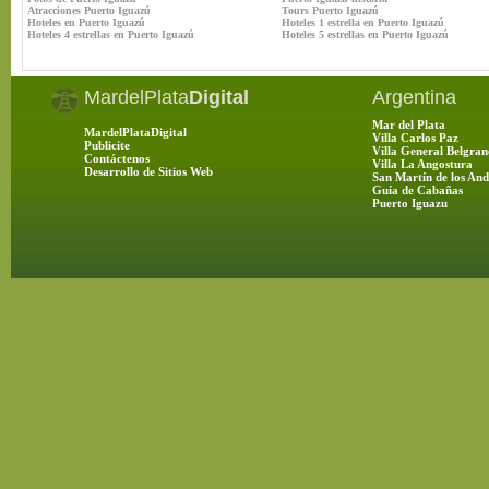
Atracciones Puerto Iguazú
Tours Puerto Iguazú
Hoteles en Puerto Iguazú
Hoteles 1 estrella en Puerto Iguazú
Hoteles 4 estrellas en Puerto Iguazú
Hoteles 5 estrellas en Puerto Iguazú
MardelPlata
Digital
Argentina
Mar del Plata
MardelPlataDigital
Villa Carlos Paz
Publicite
Villa General Belgran
Contáctenos
Villa La Angostura
Desarrollo de Sitios Web
San Martín de los And
Guía de Cabañas
Puerto Iguazu