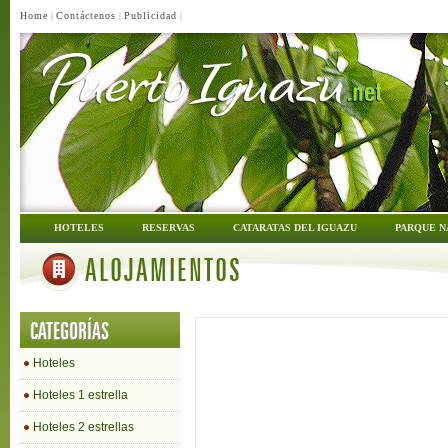
Home
|
Contáctenos
|
Publicidad
|
HOTELES
RESERVAS
CATARATAS DEL IGUAZU
PARQUE N
ALOJAMIENTOS
CATEGORÍAS
Hoteles
Hoteles 1 estrella
Hoteles 2 estrellas