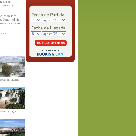
n día se
inuo en la
el salto más
. Según el río,
metros cúbicos
is de
ratas del Iguazu
ratas del Iguazu