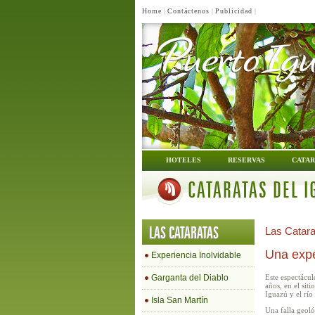
Home
|
Contáctenos
|
Publicidad
|
HOTELES
RESERVAS
CATAR
CATARATAS DEL I
LAS CATARATAS
Las Catara
Una expe
Experiencia Inolvidable
Este espectácul
Garganta del Diablo
años, en el sit
Iguazú y el río
Isla San Martín
Una falla geol