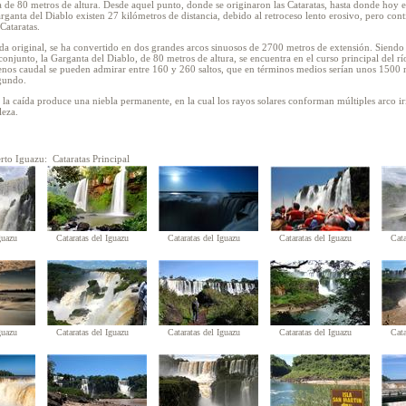
 de 80 metros de altura. Desde aquel punto, donde se originaron las Cataratas, hasta donde hoy e
rganta del Diablo existen 27 kilómetros de distancia, debido al retroceso lento erosivo, pero cont
Cataratas.
da original, se ha convertido en dos grandes arcos sinuosos de 2700 metros de extensión. Siendo 
onjunto, la Garganta del Diablo, de 80 metros de altura, se encuentra en el curso principal del río
nos caudal se pueden admirar entre 160 y 260 saltos, que en términos medios serían unos 1500 
gundo.
 la caída produce una niebla permanente, en la cual los rayos solares conforman múltiples arco ir
leza.
rto Iguazu:
Cataratas Principal
guazu
Cataratas del Iguazu
Cataratas del Iguazu
Cataratas del Iguazu
Cata
guazu
Cataratas del Iguazu
Cataratas del Iguazu
Cataratas del Iguazu
Cata