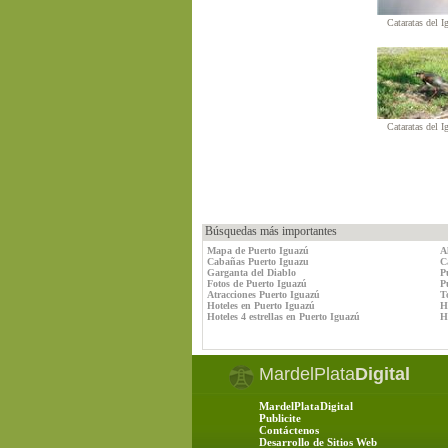
Cataratas del I
Cataratas del I
Búsquedas más importantes
Mapa de Puerto Iguazú
A
Cabañas Puerto Iguazu
C
Garganta del Diablo
P
Fotos de Puerto Iguazú
P
Atracciones Puerto Iguazú
T
Hoteles en Puerto Iguazú
H
Hoteles 4 estrellas en Puerto Iguazú
Ho
MardelPlata
Digital
MardelPlataDigital
Publicite
Contáctenos
Desarrollo de Sitios Web