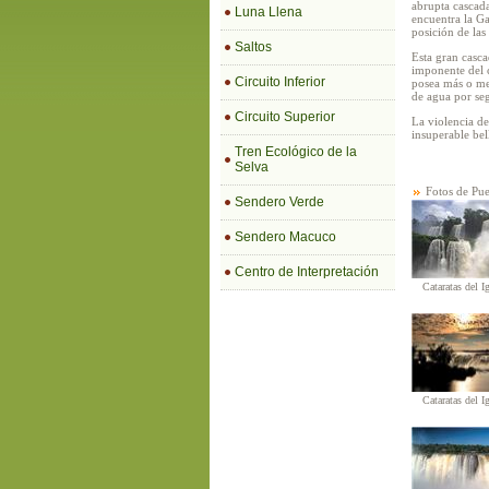
abrupta cascada
Luna Llena
encuentra la Ga
posición de las 
Saltos
Esta gran casca
imponente del c
Circuito Inferior
posea más o me
de agua por se
Circuito Superior
La violencia de
insuperable bel
Tren Ecológico de la
Selva
Fotos de Pue
Sendero Verde
Sendero Macuco
Centro de Interpretación
Cataratas del I
Cataratas del I