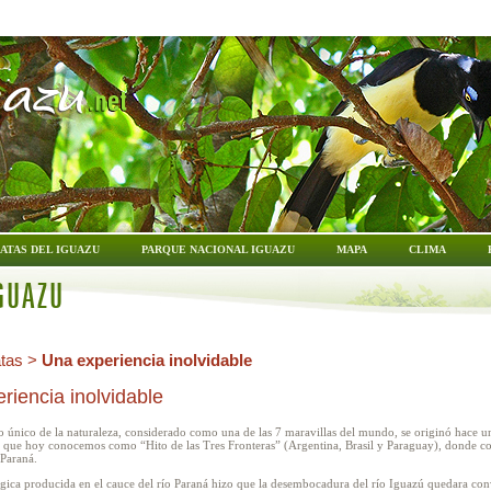
ATAS DEL IGUAZU
PARQUE NACIONAL IGUAZU
MAPA
CLIMA
GUAZU
tas
>
Una experiencia inolvidable
riencia inolvidable
o único de la naturaleza, considerado como una de las 7 maravillas del mundo, se originó hace 
io que hoy conocemos como “Hito de las Tres Fronteras” (Argentina, Brasil y Paraguay), donde co
 Paraná.
ógica producida en el cauce del río Paraná hizo que la desembocadura del río Iguazú quedara con