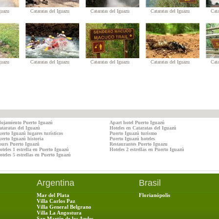
guazu
Cataratas del Iguazu
Cataratas del Iguazu
Cataratas del Iguazu
Cata
guazu
Cataratas del Iguazu
Cataratas del Iguazu
Cataratas del Iguazu
Cata
lojamiento Puerto Iguazú
Apart hotel Puerto Iguazú
ataratas del Iguazú
Hoteles en Cataratas del Iguazú
uerto Iguazú lugares turísticos
Puerto Iguazú turismo
uerto Iguazú historia
Puerto Iguazú hoteles
ours Puerto Iguazú
Restaurantes Puerto Iguazu
oteles 1 estrella en Puerto Iguazú
Hoteles 2 estrellas en Puerto Iguazú
teles 5 estrellas en Puerto Iguazú
Argentina
Brasil
Mar del Plata
Florianópolis
Villa Carlos Paz
Villa General Belgrano
Villa La Angostura
San Martín de los Andes