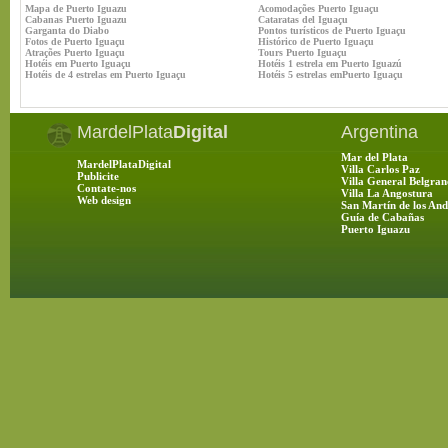
Mapa de Puerto Iguazu
Acomodações Puerto Iguaçu
Cabanas Puerto Iguazu
Cataratas del Iguaçu
Garganta do Diabo
Pontos turísticos de Puerto Iguaçu
Fotos de Puerto Iguaçu
Histórico de Puerto Iguaçu
Atrações Puerto Iguaçu
Tours Puerto Iguaçu
Hotéis em Puerto Iguaçu
Hotéis 1 estrela em Puerto Iguazú
Hotéis de 4 estrelas em Puerto Iguaçu
Hotéis 5 estrelas emPuerto Iguaçu
MardelPlata
Digital
Argentina
Mar del Plata
MardelPlataDigital
Villa Carlos Paz
Publicite
Villa General Belgran
Contate-nos
Villa La Angostura
Web design
San Martín de los And
Guía de Cabañas
Puerto Iguazu