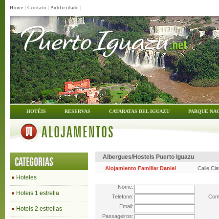
Home
|
Contato
|
Publicidade
|
HOTÉIS
RESERVAS
CATARATAS DEL IGUAZU
PARQUE NA
ALOJAMENTOS
Albergues/Hostels Puerto Iguazu
CATEGORIAS
Alojamiento Familiar Daniel
Calle Cla
Hoteles
Nome:
Hoteis 1 estrella
Telefone:
Come
Email:
Hoteis 2 estrellas
Passageiros: