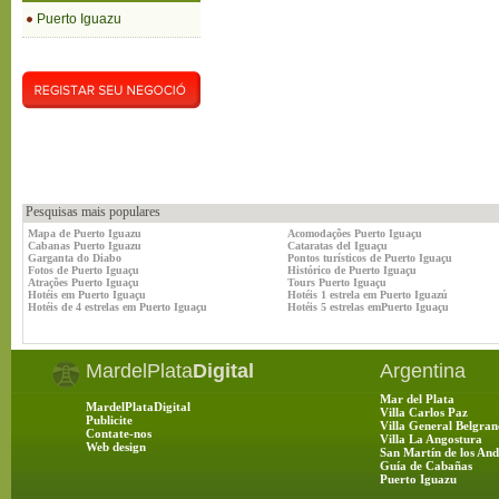
Puerto Iguazu
Pesquisas mais populares
Mapa de Puerto Iguazu
Acomodações Puerto Iguaçu
Cabanas Puerto Iguazu
Cataratas del Iguaçu
Garganta do Diabo
Pontos turísticos de Puerto Iguaçu
Fotos de Puerto Iguaçu
Histórico de Puerto Iguaçu
Atrações Puerto Iguaçu
Tours Puerto Iguaçu
Hotéis em Puerto Iguaçu
Hotéis 1 estrela em Puerto Iguazú
Hotéis de 4 estrelas em Puerto Iguaçu
Hotéis 5 estrelas emPuerto Iguaçu
MardelPlata
Digital
Argentina
Mar del Plata
MardelPlataDigital
Villa Carlos Paz
Publicite
Villa General Belgran
Contate-nos
Villa La Angostura
Web design
San Martín de los And
Guía de Cabañas
Puerto Iguazu