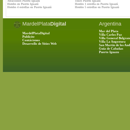
Atracciones Puerto Iguazú
Tours Puerto Iguazú
Hoteles en Puerto Iguazú
Hoteles 1 estrella en Puerto Iguazú
Hoteles 4 estrellas en Puerto Iguazú
Hoteles 5 estrellas en Puerto Iguazú
MardelPlata
Digital
Argentina
Mar del Plata
MardelPlataDigital
Villa Carlos Paz
Publicite
Villa General Belgran
Contáctenos
Villa La Angostura
Desarrollo de Sitios Web
San Martín de los And
Guía de Cabañas
Puerto Iguazu