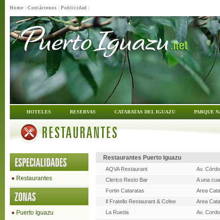
Home
|
Contáctenos
|
Publicidad
|
HOTELES
RESERVAS
CATARATAS DEL IGUAZU
PARQUE N
RESTAURANTES
Restaurantes Puerto Iguazu
ESPECIALIDADES
AQVA Restaurant
Av. Córdo
Restaurantes
Clerico Resto Bar
A una cua
Fortin Cataratas
Area Cata
ZONAS
Il Fratello Restaurant & Cofee
Area Cata
Puerto Iguazu
La Rueda
Av. Cord