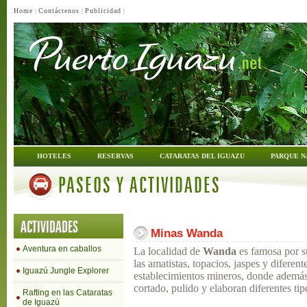
Home
|
Contáctenos
|
Publicidad
|
HOTELES
RESERVAS
CATARATAS DEL IGUAZU
PARQUE N
PASEOS Y ACTIVIDADES
ACTIVIDADES
Minas Wanda
Aventura en caballos
La localidad de
Wanda
es famosa por 
las amatistas, topacios, jaspes y difere
Iguazú Jungle Explorer
establecimientos mineros, donde además d
cortado, pulido y elaboran diferentes ti
Rafting en las Cataratas
de Iguazú