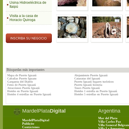
Usina Hidroeléctrica de
Itaipú
Visita a la casa de
Horacio Quiroga
Búsquedas más importantes
Mapa de Puerto Iguazú
Alojamiento Puerto Iguazú
Cabañas Puerto Iguazu
Cataratas del Iguazú
Garganta del Diablo
Puerto Iguazú lugares turísticos
Fotos de Puerto Iguazú
Puerto Iguazú historia
Atracciones Puerto Iguazú
Tours Puerto Iguazú
Hoteles en Puerto Iguazú
Hoteles 1 estrella en Puerto Iguazú
Hoteles 4 estrellas en Puerto Iguazú
Hoteles 5 estrellas en Puerto Iguazú
MardelPlata
Digital
Argentina
Mar del Plata
MardelPlataDigital
Villa Carlos Paz
Publicite
Villa General Belgran
Contáctenos
Villa La Angostura