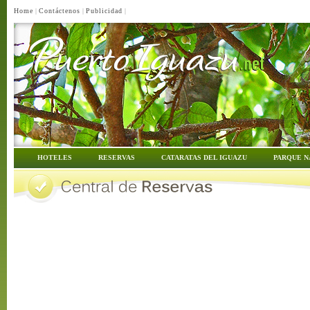
Home
|
Contáctenos
|
Publicidad
|
HOTELES
RESERVAS
CATARATAS DEL IGUAZU
PARQUE N